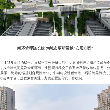
闭环管理谋长效-为城市更新贡献“安居方案”
个项目共计25条道路的移交。在移交工作推进过程中，集团专班组织相关成
，找准堵点问题及缺项环节，比照现行移交工作要求及接收单位意见，
的局限，统筹前端规划合规性审查、中期建设过程管控、后端管养衔接
”三方会商平台，过程紧密沟通，方案前置指导的工作机制。