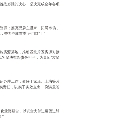
以首战必胜的决心，坚决完成全年各项
资源；擦亮品牌主题IP，拓展市场，
，奋力夺取首季‘开门红’！”
订购房源落地，推动孟北片区房源对接
工将坚决扛起责任担当，为集团‘攻坚
权证办理工作，做好丁家庄、上坊等片
压实责任，以实干实效交出一份满意答
深化业财融合，以资金支付进度促进销
！”