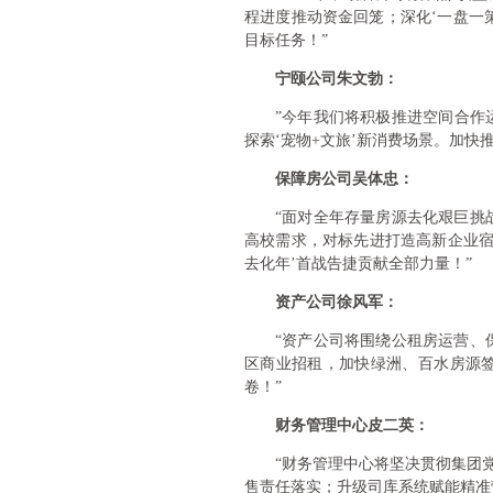
程进度推动资金回笼；深化‘一盘一
目标任务！”
宁颐公司朱文勃：
”今年我们将积极推进空间合作
探索‘宠物+文旅’新消费场景。加快
保障房公司吴体忠：
“面对全年存量房源去化艰巨挑
高校需求，对标先进打造高新企业宿
去化年’首战告捷贡献全部力量！”
资产公司徐风军：
“资产公司将围绕公租房运营、
区商业招租，加快绿洲、百水房源签
卷！”
财务管理中心皮二英：
“财务管理中心将坚决贯彻集团
售责任落实；升级司库系统赋能精准