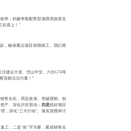
出租率；积极争取配售型保障房政策支
扛在肩上！”
建设，确保重点项目按期竣工。我们将
注捷运大道、岱山中交、六合G74等
展贡献法治力量！”
坚销售去化，用足政策、突破团购、创
置资产、深化片区联动；
四是
抓好项目
理，深化“三大行动”、落实巡视审计
复工；二是“抢”字为要，紧抓销售去