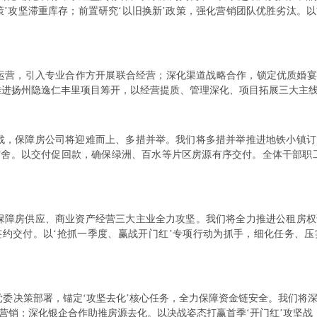
策’攻坚滞重库存；前置研究‘以旧换新’政策，强化营销团队优胜劣汰。
运营，引入专业合作方开展联合经营；深化渠道战略合作，锁定优质婚宴
推进扬州隐逸仁丰里项目筹开，以经营提质、管理深化、项目拓展三大主线
战，保障房公司将迎难而上、多措并举。我们将多措并举推进地铁小镇
舍。以交付促回款，确保绿洲、百水等片区房源有序交付。全体干部职
保障房供应、商业资产经营三大主业全力攻坚。我们将全力推进公租房
约交付。以‘抢抓一季度、赢战开门红’专项行动为抓手，细化任务、
党委决策部署，锚定‘攻坚去化’核心任务，全力保障资金链安全。我们将
营销；深化银企合作助推房源去化。以决战姿态打赢首季‘开门红’攻坚战