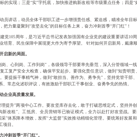
标的实现；三是“实”字托底，加快推进购新改租等市级重点任务；四是“
动员讲话，动员全体干部职工进一步增强责任感、紧迫感，瞄准全年目
，把力量凝聚到“攻坚去化”的目标任务上来，奋力冲刺首季“开门红”！
建党105周年，是习近平总书记发表加强国有企业党的建设重要讲话10周
业培育、民生保障中展现更大作为寄予厚望。 针对如何开启新局，戴康
开启新的局面。
到岗、心到岗、工作到岗”，各级领导干部要率先垂范，深入分管领域一
复工复产安全大检查，确保平安起步。要强化责任意识，做到“知责明责
。要提振干事精气神，做到“敢担当、善作为、勇争先”，坚持党管干部
体系、常态化述职评议，有效激励干部职工干事创业、奋勇争先的热情。
动企业高质量发展。
”和“管理提升”两项中心工作。要攻坚库存去化，敢于打破思维定式，坚持
“购新改租”、工抵房、全员营销等已验证模式，全力以赴打好攻坚战。要
大招采”体系降本增效，发挥“大监督”实效推动精细化管理。要统筹好发展
工项目。
力冲刺首季“开门红”。