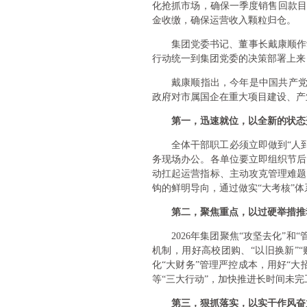
化抢抓市场，确保一季度销售回款目
金收缴，确保运营收入颗粒归仓。
集团党委书记、董事长戴康顺作
行动统一到集团党委的决策部署上来
戴康顺指出，今年是中国共产党
政府对市属国企在重大项目建设、产
第一，迅速就位，以全新的状态
全体干部职工必须立即做到“人
务现场办公。各单位要立即组织节后
动扛起运营指标、主动攻克管理难题
钩的鲜明导向，通过做实“大考核”
第二，聚焦重点，以过硬举措推
2026年集团聚焦“攻坚去化
机制，用好高校团购、“以旧换新”
化“大财务”管理严控成本，用好“
等“三大行动”，加快推进长时间未完
第三，狠抓落实，以实干作风奋