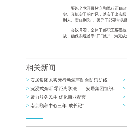
要以全党开展树立和践行正确政
实、真抓实干的作风，以实干出实绩
到人、责任到岗”。领导干部要带头践
会议号召，全体干部职工要迅速
战，确保实现首季“开门红”，为完
相关新闻
>
>
安居集团以实际行动筑牢防台防汛防线
>
>
沉浸式旁听 零距离学法——安居集团组织...
>
>
聚力服务民生 优化商业配套
>
>
南京颐养中心三年“成长记”