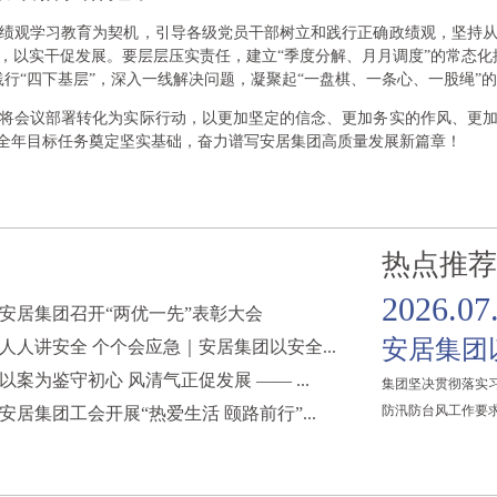
绩观学习教育为契机，引导各级党员干部树立和践行正确政绩观，坚持
，以实干促发展。要层层压实责任，建立“季度分解、月月调度”的常态化
行“四下基层”，深入一线解决问题，凝聚起“一盘棋、一条心、一股绳”
将会议部署转化为实际行动，以更加坚定的信念、更加务实的作风、更
成全年目标任务奠定坚实基础，奋力谱写安居集团高质量发展新篇章！
热点推荐
2026.07
安居集团召开“两优一先”表彰大会
安居集团
人人讲安全 个个会应急｜安居集团以安全...
以案为鉴守初心 风清气正促发展 —— ...
集团坚决贯彻落实
防汛防台风工作要求
安居集团工会开展“热爱生活 颐路前行”...