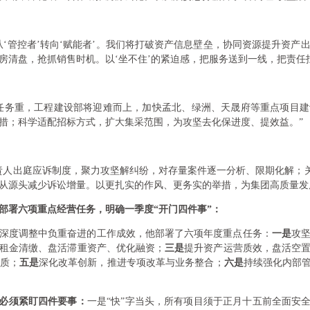
从‘管控者’转向‘赋能者’。我们将打破资产信息壁垒，协同资源提升资产
房清盘，抢抓销售时机。以‘坐不住’的紧迫感，把服务送到一线，把责任
大、任务重，工程建设部将迎难而上，加快孟北、绿洲、天晟府等重点项目
措；科学适配招标方式，扩大集采范围，为攻坚去化保进度、提效益。”
责人出庭应诉制度，聚力攻坚解纠纷，对存量案件逐一分析、限期化解；关
从源头减少诉讼增量。以更扎实的作风、更务实的举措，为集团高质量发
部署六项重点经营任务，明确一季度“开门四件事”：
行业深度调整中负重奋进的工作成效，他部署了六项年度重点任务：
一是
攻
租金清缴、盘活滞重资产、优化融资；
三是
提升资产运营质效，盘活空
质；
五是
深化改革创新，推进专项改革与业务整合；
六是
持续强化内部管
必须紧盯四件要事：
一是“快”字当头，所有项目须于正月十五前全面安全